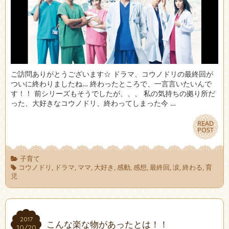
ご訪問ありがとうございます☆ ドラマ、コウノドリの最終回が
ついに終わりましたね… 終わったところで、一言言いたいんで
す！！ 前シリーズもそうでしたが、、、 私の気持ちの拠り所だ
った、大好きなコウノドリ、終わってしまった今 …
READ
READ
POST
POST
子育て
コウノドリ
,
ドラマ
,
ママ
,
大好き
,
感動
,
感想
,
最終回
,
涙
,
終わる
,
育
児
2017
2017
こんな楽な物があったとは！！
10/20
10/20