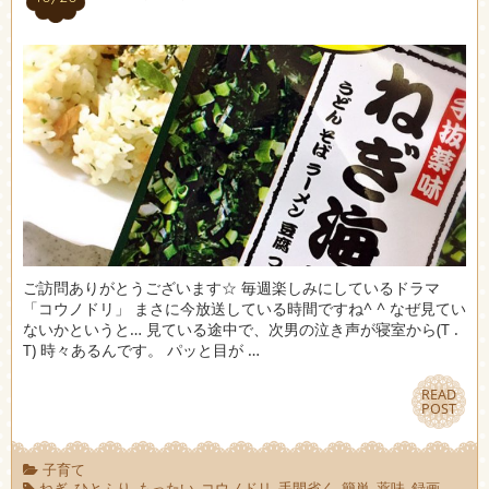
ご訪問ありがとうございます☆ 毎週楽しみにしているドラマ
「コウノドリ」 まさに今放送している時間ですね^ ^ なぜ見てい
ないかというと… 見ている途中で、次男の泣き声が寝室から(T .
T) 時々あるんです。 パッと目が …
READ
READ
POST
POST
子育て
ねぎ
,
ひとふり
,
もったい
,
コウノドリ
,
手間省く
,
簡単
,
薬味
,
録画