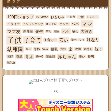
タグ
100円ショップ
おもちゃ
ご飯
おっぱい
しまむら
お弁当
ママ
パパ
イライラ
ケンカ
インフルエンザ
オシャレ
ママ友
叱る
先生
大泣き
保育園
噛む
卒乳
危険
子供
子育て
安い
対処法
子育て中
寝かしつけ
幼稚園
楽
泣く
授乳
恐怖
悩み
方法
次男
気持ち
怒る
赤ちゃん
育児
簡単
辛い
長男
笑顔
誕生日
褒める
離乳食
PR