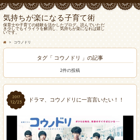
気持ちが楽になる子育て術
保育士や子育ての経験を活かしたブログ。読んでいただ
き少しでもイライラを解消し、気持ちが楽になれば嬉し
いです。
>
コウノドリ
タグ「 コウノドリ 」の記事
2件の投稿
2017
2017
ドラマ、コウノドリに一言言いたい！！
12/23
12/23