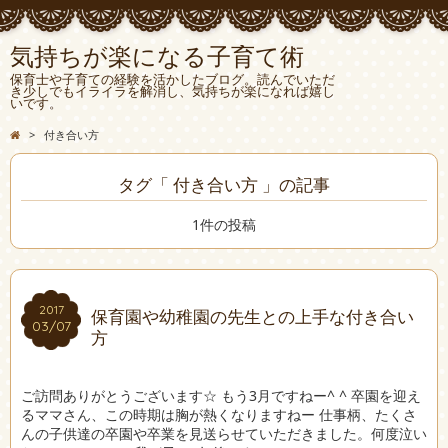
気持ちが楽になる子育て術
保育士や子育ての経験を活かしたブログ。読んでいただ
き少しでもイライラを解消し、気持ちが楽になれば嬉し
いです。
>
付き合い方
タグ「 付き合い方 」の記事
1件の投稿
2017
2017
保育園や幼稚園の先生との上手な付き合い
03/07
03/07
方
ご訪問ありがとうございます☆ もう3月ですねー^ ^ 卒園を迎え
るママさん、この時期は胸が熱くなりますねー 仕事柄、たくさ
んの子供達の卒園や卒業を見送らせていただきました。何度泣い