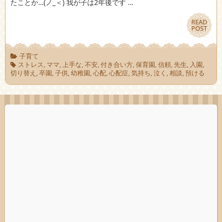
たことか…(ノ_＜) 我が子は2年後です …
READ
READ
POST
POST
子育て
ストレス
,
ママ
,
上手な
,
不安
,
付き合い方
,
保育園
,
信頼
,
先生
,
入園
,
切り替え
,
卒園
,
子供
,
幼稚園
,
心配
,
心配症
,
気持ち
,
泣く
,
相談
,
預ける