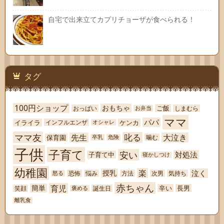
自宅で出来立てカプリチョーザが食べられる！
タグ
100円ショップ
おもちゃ
ご飯
おっぱい
しまむら
お弁当
ママ
パパ
イライラ
ケンカ
インフルエンザ
オシャレ
ママ友
叱る
先生
大泣き
保育園
噛む
卒乳
危険
子供
子育て
安い
対処法
子育て中
寝かしつけ
幼稚園
楽
泣く
授乳
恐怖
悩み
方法
次男
気持ち
怒る
赤ちゃん
育児
簡単
辛い
長男
笑顔
誕生日
褒める
離乳食