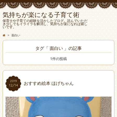
気持ちが楽になる子育て術
保育士や子育ての経験を活かしたブログ。読んでいただ
き少しでもイライラを解消し、気持ちが楽になれば嬉し
いです。
>
面白い
タグ「 面白い 」の記事
1件の投稿
2019
2019
おすすめ絵本 ほげちゃん
12/14
12/14