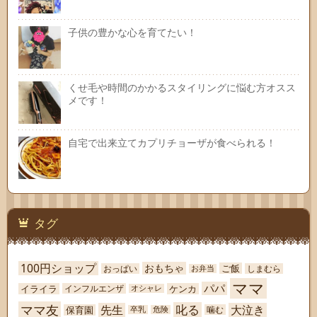
子供の豊かな心を育てたい！
くせ毛や時間のかかるスタイリングに悩む方オスス
メです！
自宅で出来立てカプリチョーザが食べられる！
タグ
100円ショップ
おもちゃ
ご飯
おっぱい
しまむら
お弁当
ママ
パパ
イライラ
ケンカ
インフルエンザ
オシャレ
ママ友
叱る
先生
大泣き
保育園
噛む
卒乳
危険