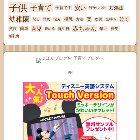
子供
子育て
安い
対処法
子育て中
寝かしつけ
幼稚園
楽
泣く
授乳
恐怖
悩み
方法
次男
気持ち
怒る
赤ちゃん
育児
簡単
辛い
長男
笑顔
誕生日
褒める
離乳食
PR