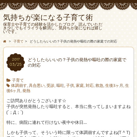
気持ちが楽になる子育て術
保育士や子育ての経験を活かしたブログ。読んでいただ
き少しでもイライラを解消し、気持ちが楽になれば嬉し
いです。
>
子育て
>
どうしたらいいの？子供の発熱や嘔吐の際の家庭での対応
どうしたらいいの？子供の発熱や嘔吐の際の家庭で
2017
03/25
の対応
子育て
体調崩す
,
具合悪い
,
受診
,
嘔吐
,
子供
,
家庭
,
対応
,
救急
,
生後3ヶ月
,
生
後6ヶ月
,
発熱
ご訪問ありがとうございます☆
子供が突然発熱したり嘔吐すると、本当に焦ってしまいますよね
(´；Д；`)
特に、病院に連れて行けない夜中や休日…
しかも子供って、そういう時に限って体調崩すんですよね(T ^ T)