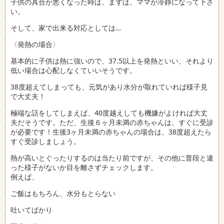
子供の具合が悪くなった時は、まずは、ママが冷静になって下さ
い。
そして、家で出来る対応としては…
〈発熱の場合〉
基本的に子供は熱に強いので、37.5以上を発熱といい、それより
低い場合は心配しなくていいそうです。
38度超えてしまっても、元気があり水分が取れていれば様子見
で大丈夫！
極端な話をしてしまえば、40度越えしても機嫌がよければ大丈
夫だそうです。ただ、生後６ヶ月未満の赤ちゃんは、すぐに受診
が必要です！生後3ヶ月未満の赤ちゃんの場合は、38度超えたら
すぐ受診しましょう。
熱が高いとぐったりするのは当たり前ですが、その他に普段と違
った様子がないか目を離さずチェックします。
例えば、
ご飯はもちろん、水分もとらない
吐いてばかり