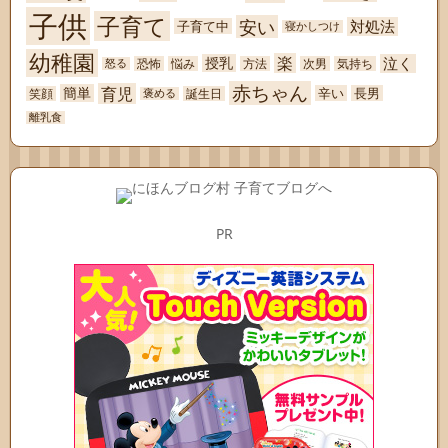
子供
子育て
安い
対処法
子育て中
寝かしつけ
幼稚園
楽
泣く
授乳
恐怖
悩み
方法
次男
気持ち
怒る
赤ちゃん
育児
簡単
辛い
長男
笑顔
誕生日
褒める
離乳食
PR