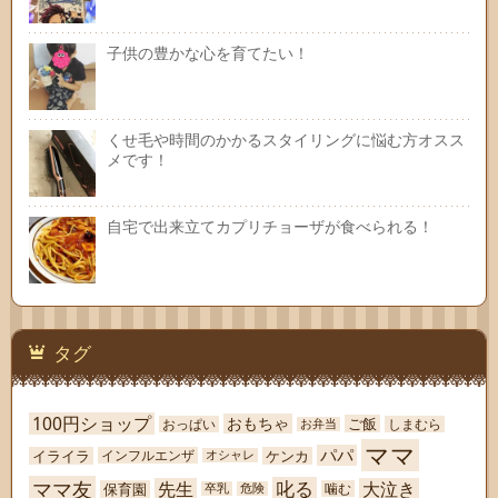
子供の豊かな心を育てたい！
くせ毛や時間のかかるスタイリングに悩む方オスス
メです！
自宅で出来立てカプリチョーザが食べられる！
タグ
100円ショップ
おもちゃ
ご飯
おっぱい
しまむら
お弁当
ママ
パパ
イライラ
ケンカ
インフルエンザ
オシャレ
ママ友
叱る
先生
大泣き
保育園
噛む
卒乳
危険