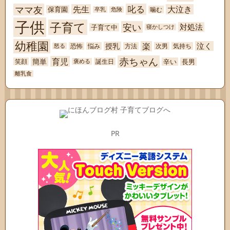
ママ友
叱る
先生
大泣き
保育園
噛む
卒乳
危険
子供
子育て
安い
対処法
子育て中
寝かしつけ
幼稚園
楽
泣く
授乳
恐怖
悩み
方法
次男
気持ち
怒る
赤ちゃん
育児
簡単
辛い
長男
笑顔
誕生日
褒める
離乳食
PR