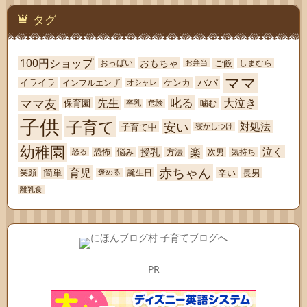
タグ
100円ショップ
おもちゃ
ご飯
おっぱい
しまむら
お弁当
ママ
パパ
イライラ
ケンカ
インフルエンザ
オシャレ
ママ友
叱る
先生
大泣き
保育園
噛む
卒乳
危険
子供
子育て
安い
対処法
子育て中
寝かしつけ
幼稚園
楽
泣く
授乳
恐怖
悩み
方法
次男
気持ち
怒る
赤ちゃん
育児
簡単
辛い
長男
笑顔
誕生日
褒める
離乳食
PR