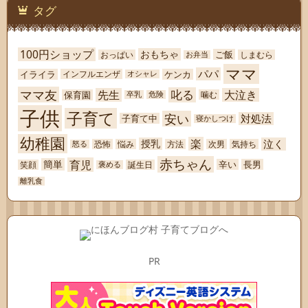
タグ
100円ショップ
おもちゃ
ご飯
おっぱい
しまむら
お弁当
ママ
パパ
イライラ
ケンカ
インフルエンザ
オシャレ
ママ友
叱る
先生
大泣き
保育園
噛む
卒乳
危険
子供
子育て
安い
対処法
子育て中
寝かしつけ
幼稚園
楽
泣く
授乳
恐怖
悩み
方法
次男
気持ち
怒る
赤ちゃん
育児
簡単
辛い
長男
笑顔
誕生日
褒める
離乳食
PR