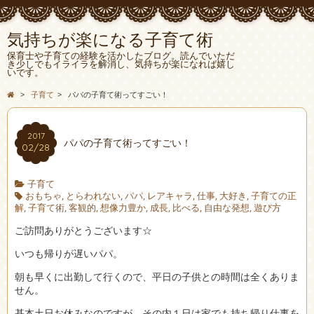
気持ちが楽になる子育て術
保育士や子育ての経験を活かしたブログ。読んでいただ
き少しでもイライラを解消し、気持ちが楽になれば嬉し
いです。
>
子育て
>
パパの子育て術ってすごい！
2017
パパの子育て術ってすごい！
02/28
子育て
おもちゃ
,
とらわれない
,
パパ
,
レアキャラ
,
仕事
,
大好き
,
子育ての正
解
,
子育て術
,
客観的
,
想像力豊か
,
成長
,
比べる
,
自由な発想
,
遊び方
ご訪問ありがとうございます☆
いつも帰りが遅いパパ。
朝も早くに出勤して行くので、平日の子供との時間は全くありま
せん。
基本土日お休みなのですが、その内１日は家でも持ち帰り仕事を