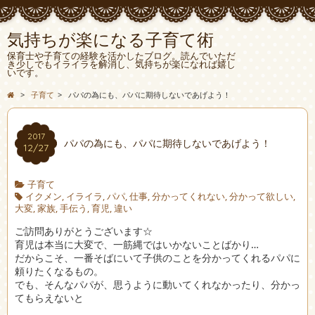
気持ちが楽になる子育て術
保育士や子育ての経験を活かしたブログ。読んでいただ
き少しでもイライラを解消し、気持ちが楽になれば嬉し
いです。
>
子育て
>
パパの為にも、パパに期待しないであげよう！
2017
パパの為にも、パパに期待しないであげよう！
12/27
子育て
イクメン
,
イライラ
,
パパ
,
仕事
,
分かってくれない
,
分かって欲しい
,
大変
,
家族
,
手伝う
,
育児
,
違い
ご訪問ありがとうございます☆
育児は本当に大変で、一筋縄ではいかないことばかり…
だからこそ、一番そばにいて子供のことを分かってくれるパパに
頼りたくなるもの。
でも、そんなパパが、思うように動いてくれなかったり、分かっ
てもらえないと