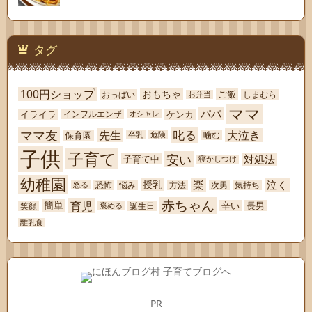
タグ
100円ショップ
おもちゃ
ご飯
おっぱい
しまむら
お弁当
ママ
パパ
イライラ
ケンカ
インフルエンザ
オシャレ
ママ友
叱る
先生
大泣き
保育園
噛む
卒乳
危険
子供
子育て
安い
対処法
子育て中
寝かしつけ
幼稚園
楽
泣く
授乳
恐怖
悩み
方法
次男
気持ち
怒る
赤ちゃん
育児
簡単
辛い
長男
笑顔
誕生日
褒める
離乳食
PR