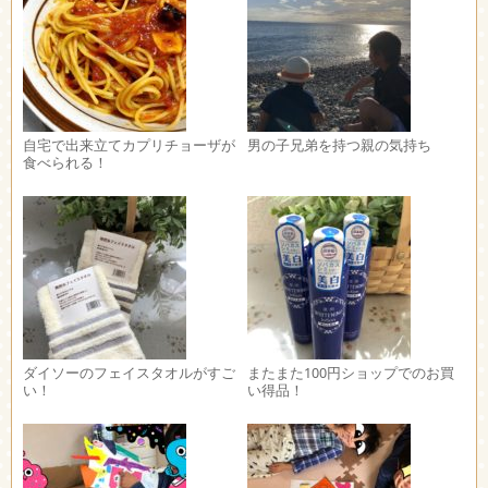
自宅で出来立てカプリチョーザが
男の子兄弟を持つ親の気持ち
食べられる！
ダイソーのフェイスタオルがすご
またまた100円ショップでのお買
い！
い得品！