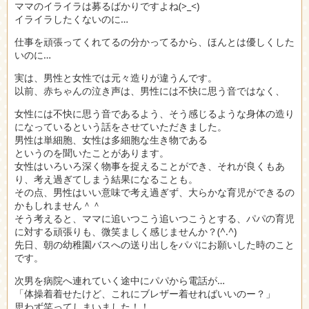
ママのイライラは募るばかりですよね(>_<)
イライラしたくないのに…
仕事を頑張ってくれてるの分かってるから、ほんとは優しくした
いのに…
実は、男性と女性では元々造りが違うんです。
以前、赤ちゃんの泣き声は、男性には不快に思う音ではなく、
女性には不快に思う音であるよう、そう感じるような身体の造り
になっているという話をさせていただきました。
男性は単細胞、女性は多細胞な生き物である
というのを聞いたことがあります。
女性はいろいろ深く物事を捉えることができ、それが良くもあ
り、考え過ぎてしまう結果になることも。
その点、男性はいい意味で考え過ぎず、大らかな育児ができるの
かもしれません＾＾
そう考えると、ママに追いつこう追いつこうとする、パパの育児
に対する頑張りも、微笑ましく感じませんか？(^.^)
先日、朝の幼稚園バスへの送り出しをパパにお願いした時のこと
です。
次男を病院へ連れていく途中にパパから電話が…
「体操着着せたけど、これにブレザー着せればいいのー？」
思わず笑ってしまいました！！