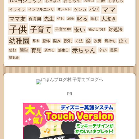
100円ショップ
おもちゃ
ご飯
おっぱい
しまむら
お弁当
ママ
パパ
イライラ
ケンカ
インフルエンザ
オシャレ
ママ友
叱る
先生
大泣き
保育園
噛む
卒乳
危険
子供
子育て
安い
対処法
子育て中
寝かしつけ
幼稚園
楽
泣く
授乳
恐怖
悩み
方法
次男
気持ち
怒る
赤ちゃん
育児
簡単
辛い
長男
笑顔
誕生日
褒める
離乳食
PR