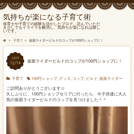
気持ちが楽になる子育て術
保育士や子育ての経験を活かしたブログ。読んでいただ
き少しでもイライラを解消し、気持ちが楽になれば嬉し
いです。
>
子育て
>
仮面ライダービルドのコップが100円ショップに！
2017
仮面ライダービルドのコップが100円ショップに！
12/14
子育て
100円ショップ
,
グッズ
,
コップ
,
ビルド
,
仮面ライダー
ご訪問ありがとうございます☆
久しぶりに、100円ショップセリアに行ったら、今子供達に大人
気の仮面ライダービルドのコップを見つけました＾＾