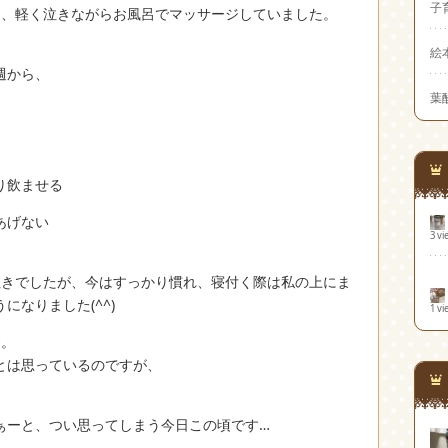
子
く、軽く泣きながらお風呂でマッサージしていました。
、
絵
週から、
葉
り飲ませる
あげない
3 vi
泣きでしたが、今はすっかり慣れ、寝付く際は私の上にま
なりました(^^)
1 vi
す。
とは思っているのですが、
ぁーと、つい思ってしまう今日この頃です…