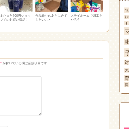
1
またまた100円ショッ
作品作りのあとに必ず
ステイホームで図工を
お
プでのお買い得品！
したいこと
やろう
イ
対
*
が付いている欄は必須項目です
方
長