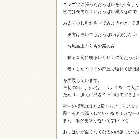
ゴツゴツに張ったおっぱいを1人寂し
次男は長男以上におっぱい星人なので
あえて少し離れさせてみようかと、先
・夕方は泣いてもおっぱいはあげない
・お風呂上がりもお茶のみ
・寝る直前に明るいリビングでたっぷ
・暗くしたベッドの部屋で寝付く際は
を実践しています。
最初の3日くらいは、ベッドの上で大
たがり、胸元に顔をくっつけて眠るように
夜中の授乳はまだ3回くらいしていま
段々それも減らしていかなきゃかなー
まだ、私の勇気がないです(^◇^;)
おっぱいが全くなくなるのは寂しいな