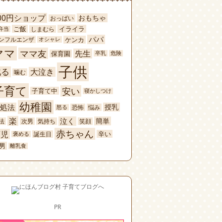
00円ショップ
おもちゃ
おっぱい
ご飯
イライラ
しまむら
弁当
パパ
ケンカ
ンフルエンザ
オシャレ
ママ
ママ友
先生
保育園
卒乳
危険
子供
叱る
大泣き
噛む
子育て
安い
子育て中
寝かしつけ
幼稚園
処法
授乳
恐怖
悩み
怒る
楽
泣く
簡単
法
次男
気持ち
笑顔
赤ちゃん
育児
辛い
誕生日
褒める
男
離乳食
PR