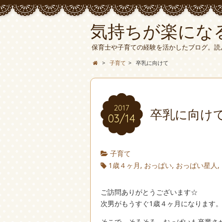
気持ちが楽にな
保育士や子育ての経験を活かしたブログ。読
>
子育て
>
卒乳に向けて
2017
卒乳に向け
03/14
子育て
1歳４ヶ月
,
おっぱい
,
おっぱい星人
,
ご訪問ありがとうございます☆
次男がもうすぐ1歳４ヶ月になります
そこで、そろそろ、おっぱいも卒業さ