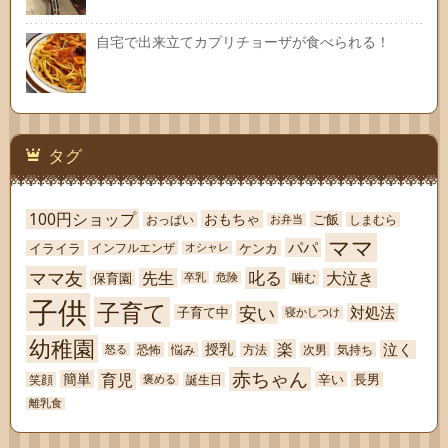
自宅で出来立てカプリチョーザが食べられる！
タグ
100円ショップ
おもちゃ
ご飯
おっぱい
しまむら
お弁当
ママ
パパ
イライラ
ケンカ
インフルエンザ
オシャレ
ママ友
叱る
先生
大泣き
保育園
噛む
卒乳
危険
子供
子育て
安い
対処法
子育て中
寝かしつけ
幼稚園
楽
泣く
授乳
恐怖
悩み
方法
次男
気持ち
怒る
赤ちゃん
育児
簡単
辛い
長男
笑顔
誕生日
褒める
離乳食