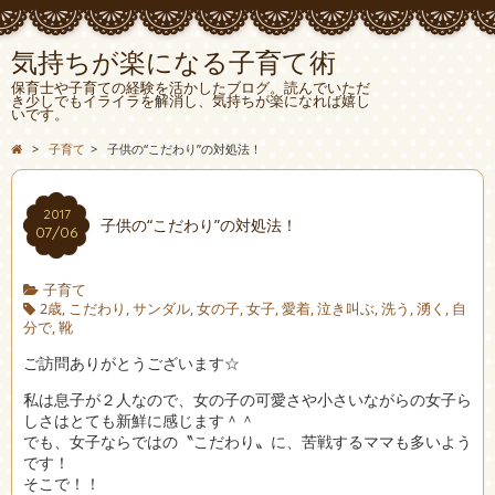
気持ちが楽になる子育て術
保育士や子育ての経験を活かしたブログ。読んでいただ
き少しでもイライラを解消し、気持ちが楽になれば嬉し
いです。
>
子育て
>
子供の“こだわり”の対処法！
2017
子供の“こだわり”の対処法！
07/06
子育て
2歳
,
こだわり
,
サンダル
,
女の子
,
女子
,
愛着
,
泣き叫ぶ
,
洗う
,
湧く
,
自
分で
,
靴
ご訪問ありがとうございます☆
私は息子が２人なので、女の子の可愛さや小さいながらの女子ら
しさはとても新鮮に感じます＾＾
でも、女子ならではの〝こだわり〟に、苦戦するママも多いよう
です！
そこで！！