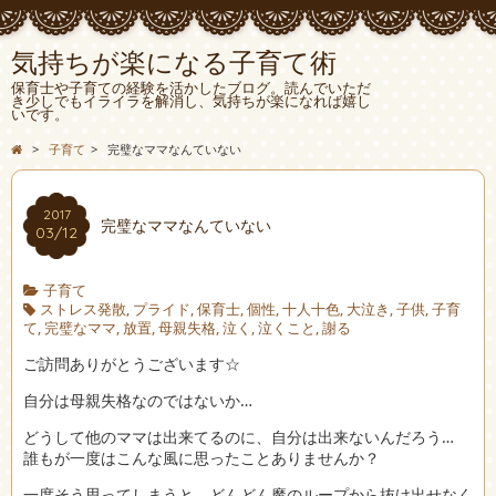
気持ちが楽になる子育て術
保育士や子育ての経験を活かしたブログ。読んでいただ
き少しでもイライラを解消し、気持ちが楽になれば嬉し
いです。
>
子育て
>
完璧なママなんていない
2017
完璧なママなんていない
03/12
子育て
ストレス発散
,
プライド
,
保育士
,
個性
,
十人十色
,
大泣き
,
子供
,
子育
て
,
完璧なママ
,
放置
,
母親失格
,
泣く
,
泣くこと
,
謝る
ご訪問ありがとうございます☆
自分は母親失格なのではないか…
どうして他のママは出来てるのに、自分は出来ないんだろう…
誰もが一度はこんな風に思ったことありませんか？
一度そう思ってしまうと、どんどん魔のループから抜け出せなく