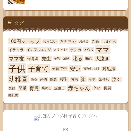
タグ
100円ショップ
おもちゃ
ご飯
おっぱい
しまむら
お弁当
ママ
パパ
イライラ
ケンカ
インフルエンザ
オシャレ
ママ友
叱る
先生
大泣き
保育園
噛む
卒乳
危険
子供
子育て
安い
対処法
子育て中
寝かしつけ
幼稚園
楽
泣く
授乳
恐怖
悩み
方法
次男
気持ち
怒る
赤ちゃん
育児
簡単
辛い
長男
笑顔
誕生日
褒める
離乳食
PR