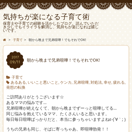
気持ちが楽になる子育て術
保育士や子育ての経験を活かしたブログ。読んでいただ
き少しでもイライラを解消し、気持ちが楽になれば嬉し
いです。
>
子育て
>
朝から晩まで兄弟喧嘩！でもそれでOK!
2017
朝から晩まで兄弟喧嘩！でもそれでOK!
09/11
子育て
あるある
,
いいこと悪いこと
,
ケンカ
,
兄弟喧嘩
,
対処法
,
幸せ
,
疲れる
,
発想の転換
ご訪問ありがとうございます☆
あるママの悩みです…
兄弟喧嘩が絶えなくて、朝から晩までずーっと喧嘩してる…
同じ悩みを抱えているママ、たくさんいると思います。
毎日毎日喧嘩ばっかりだと、本当に参っちゃいますよねε-(´∀｀; )
うちの兄弟も同じ、そばに寄っちゃあ、即喧嘩勃発！！