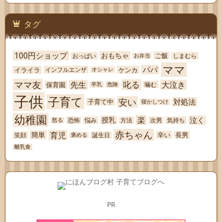
タグ
100円ショップ
おもちゃ
ご飯
おっぱい
しまむら
お弁当
ママ
パパ
イライラ
ケンカ
インフルエンザ
オシャレ
ママ友
叱る
先生
大泣き
保育園
噛む
卒乳
危険
子供
子育て
安い
対処法
子育て中
寝かしつけ
幼稚園
楽
泣く
授乳
恐怖
悩み
方法
次男
気持ち
怒る
赤ちゃん
育児
簡単
辛い
長男
笑顔
誕生日
褒める
離乳食
PR