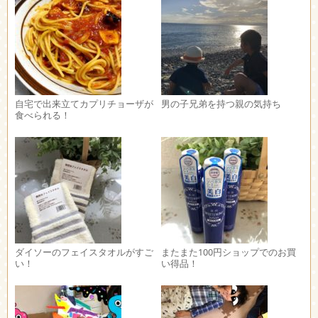
自宅で出来立てカプリチョーザが
男の子兄弟を持つ親の気持ち
食べられる！
ダイソーのフェイスタオルがすご
またまた100円ショップでのお買
い！
い得品！