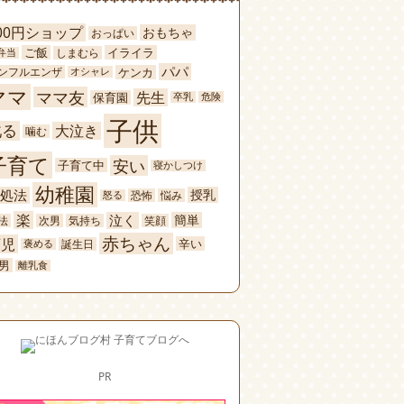
00円ショップ
おもちゃ
おっぱい
ご飯
イライラ
しまむら
弁当
パパ
ケンカ
ンフルエンザ
オシャレ
ママ
ママ友
先生
保育園
卒乳
危険
子供
叱る
大泣き
噛む
子育て
安い
子育て中
寝かしつけ
幼稚園
処法
授乳
恐怖
悩み
怒る
楽
泣く
簡単
法
次男
気持ち
笑顔
赤ちゃん
育児
辛い
誕生日
褒める
男
離乳食
PR