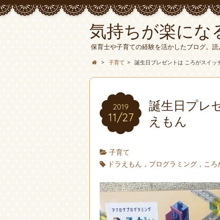
気持ちが楽にな
保育士や子育ての経験を活かしたブログ。読
>
子育て
>
誕生日プレゼントは ころがスイッ
誕生日プレゼ
2019
11/27
えもん
子育て
ドラえもん，プログラミング，ころ