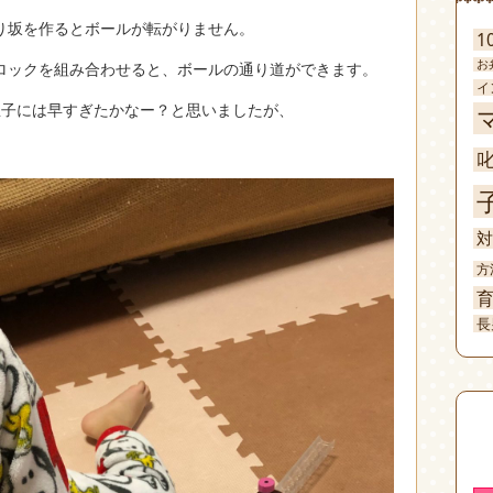
り坂を作るとボールが転がりません。
1
お
ロックを組み合わせると、ボールの通り道ができます。
イ
息子には早すぎたかなー？と思いましたが、
対
方
長