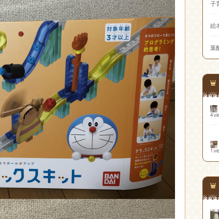
子
絵
葉
4 vi
1 vi