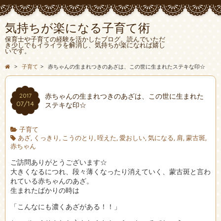
気持ちが楽になる子育て術
保育士や子育ての経験を活かしたブログ。読んでいただ
き少しでもイライラを解消し、気持ちが楽になれば嬉し
いです。
>
子育て
>
赤ちゃんの生まれつきのあざは、この世に生まれたステキな印☆
赤ちゃんの生まれつきのあざは、この世に生まれた
2017
07/14
ステキな印☆
子育て
あざ
,
くっきり
,
こうのとり
,
咥えた
,
愛おしい
,
気になる
,
肩
,
蒙古斑
,
赤ちゃん
ご訪問ありがとうございます☆
大きくなるにつれ、段々薄くなったり消えていく、蒙古斑と言わ
れている赤ちゃんのあざ。
生まれたばかりの時は
「こんなにも濃くあざがある！！」