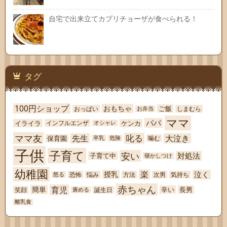
自宅で出来立てカプリチョーザが食べられる！
タグ
100円ショップ
おもちゃ
ご飯
おっぱい
しまむら
お弁当
ママ
パパ
イライラ
ケンカ
インフルエンザ
オシャレ
ママ友
叱る
先生
大泣き
保育園
噛む
卒乳
危険
子供
子育て
安い
対処法
子育て中
寝かしつけ
幼稚園
楽
泣く
授乳
恐怖
悩み
方法
次男
気持ち
怒る
赤ちゃん
育児
簡単
辛い
長男
笑顔
誕生日
褒める
離乳食