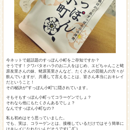
今ネットで超話題のすっぽん小町をご存知ですか？
そうです！クワバタオハラのお二人をはじめ、エビちゃんこと蛯
原友里さんの妹、蛯原英里さんなど、たくさんの芸能人の方々が
飲んでいますが、共通して言えることは、皆さん本当におキレイ
だということ！
その秘訣が“すっぽん小町”に隠されています。
そもそもすっぽん小町ってコラーゲンでしょ？
それなら他にもたくさんあるでしょ？
なんですっぽん小町なの？
私も初めはそう思っていました。
でも、実は、コラーゲンとは、接種しているだけではそう簡単に
はキレイになれないんだそうです( ﾟДﾟ)