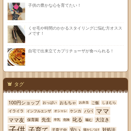
子供の豊かな心を育てたい！
くせ毛や時間のかかるスタイリングに悩む方オスス
メです！
自宅で出来立てカプリチョーザが食べられる！
タグ
100円ショップ
おもちゃ
ご飯
おっぱい
しまむら
お弁当
ママ
パパ
イライラ
ケンカ
インフルエンザ
オシャレ
ママ友
叱る
先生
大泣き
保育園
噛む
卒乳
危険
子供
子育て
安い
対処法
子育て中
寝かしつけ