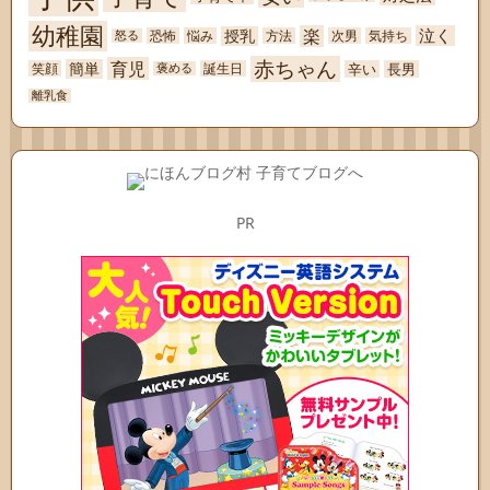
幼稚園
楽
泣く
授乳
恐怖
悩み
方法
次男
気持ち
怒る
赤ちゃん
育児
簡単
辛い
長男
笑顔
誕生日
褒める
離乳食
PR