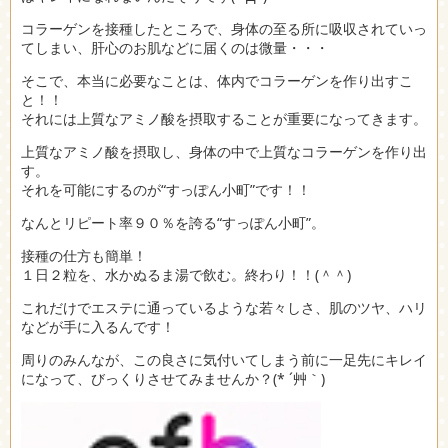
コラーゲンを接種したところで、身体の至る所に吸収されていっ
てしまい、肝心のお肌などに届くのは微量・・・
そこで、本当に必要なことは、体内でコラーゲンを作り出すこ
と！！
それには上質なアミノ酸を摂取することが重要になってきます。
上質なアミノ酸を摂取し、身体の中で上質なコラーゲンを作り出
す。
それを可能にするのが“すっぽん小町”です！！
なんとリピート率９０％を誇る“すっぽん小町”。
接種の仕方も簡単！
１日２粒を、水かぬるま湯で飲む。終わり！！(＾＾)
これだけでエステに通っているような若々しさ、肌のツヤ、ハリ
などが手に入るんです！
周りのみんなが、この良さに気付いてしまう前に一足先にキレイ
になって、びっくりさせてみませんか？(* ´艸｀)