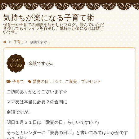
気持ちが楽になる子育て術
保育士や子育ての経験を活かしたブログ。読んでいただ
き少しでもイライラを解消し、気持ちが楽になれば嬉し
いです。
>
子育て
>
余談ですが…
2017
余談ですが…
01/30
子育て
愛妻の日，パパ，ご褒美，プレゼント
ご訪問ありがとうございます☆
ママ友は本当に必要？の合間に
余談ですが…
明日１月３１日は「愛妻の日」らしいです(^｡^)
そっとカレンダーに「愛妻の日♡」と書いてみてはいかがです
か？（笑）