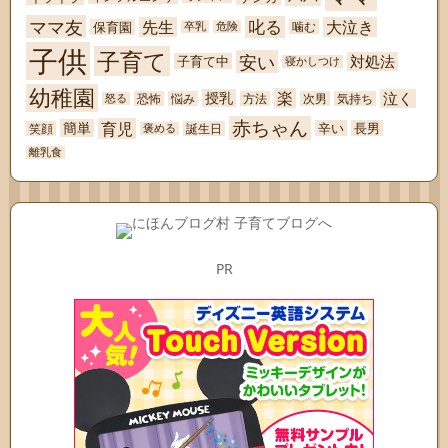
ママ友
叱る
先生
大泣き
保育園
噛む
卒乳
危険
子供
子育て
安い
対処法
子育て中
寝かしつけ
幼稚園
楽
泣く
授乳
恐怖
悩み
方法
次男
気持ち
怒る
赤ちゃん
育児
簡単
辛い
長男
笑顔
誕生日
褒める
離乳食
PR