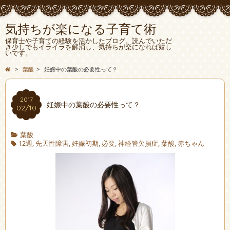
気持ちが楽になる子育て術
保育士や子育ての経験を活かしたブログ。読んでいただ
き少しでもイライラを解消し、気持ちが楽になれば嬉し
いです。
>
葉酸
>
妊娠中の葉酸の必要性って？
2017
妊娠中の葉酸の必要性って？
02/10
葉酸
12週
,
先天性障害
,
妊娠初期
,
必要
,
神経管欠損症
,
葉酸
,
赤ちゃん