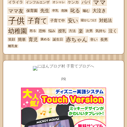
ママ
パパ
イライラ
ケンカ
インフルエンザ
オシャレ
ママ友
叱る
先生
大泣き
保育園
噛む
卒乳
危険
子供
子育て
安い
対処法
子育て中
寝かしつけ
幼稚園
楽
泣く
授乳
恐怖
悩み
方法
次男
気持ち
怒る
赤ちゃん
育児
簡単
辛い
長男
笑顔
誕生日
褒める
離乳食
PR