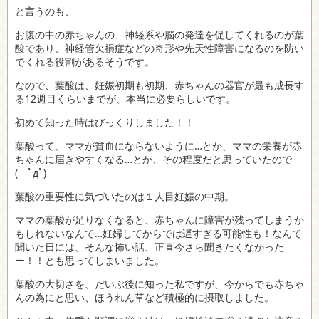
と言うのも、
お腹の中の赤ちゃんの、神経系や脳の発達を促してくれるのが葉
酸であり、神経管欠損症などの奇形や先天性障害になるのを防い
でくれる役割があるそうです。
なので、葉酸は、妊娠初期も初期、赤ちゃんの器官が最も成長す
る12週目くらいまでが、本当に必要らしいです。
初めて知った時はびっくりしました！！
葉酸って、ママが貧血にならないように…とか、ママの栄養が赤
ちゃんに届きやすくなる…とか、その程度だと思っていたので
( ﾟдﾟ)
葉酸の重要性に気づいたのは１人目妊娠の中期。
ママの葉酸が足りなくなると、赤ちゃんに障害が残ってしまうか
もしれないなんて…妊婦してからでは遅すぎる可能性も！なんて
聞いた日には、そんな怖い話、正直今さら聞きたくなかった
ー！！とも思ってしまいました。
葉酸の大切さを、だいぶ後に知った私ですが、今からでも赤ちゃ
んの為にと思い、ほうれん草など積極的に摂取しました。