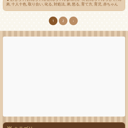
弟
,
十人十色
,
取り合い
,
叱る
,
対処法
,
弟
,
怒る
,
育て方
,
育児
,
赤ちゃん
1
2
›