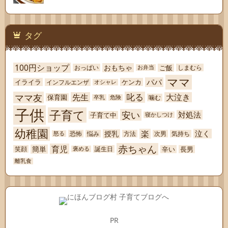
タグ
100円ショップ
おもちゃ
ご飯
おっぱい
しまむら
お弁当
ママ
パパ
イライラ
ケンカ
インフルエンザ
オシャレ
ママ友
叱る
先生
大泣き
保育園
噛む
卒乳
危険
子供
子育て
安い
対処法
子育て中
寝かしつけ
幼稚園
楽
泣く
授乳
恐怖
悩み
方法
次男
気持ち
怒る
赤ちゃん
育児
簡単
辛い
長男
笑顔
誕生日
褒める
離乳食
PR