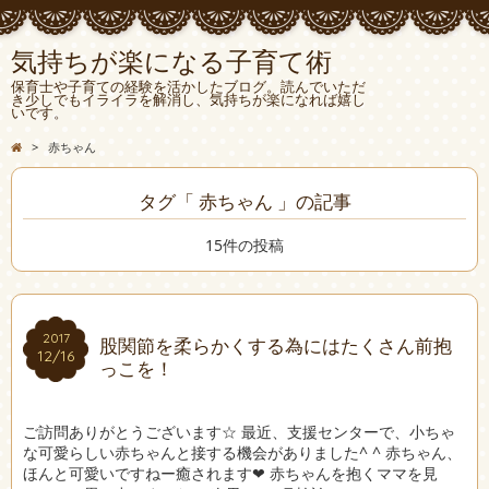
気持ちが楽になる子育て術
保育士や子育ての経験を活かしたブログ。読んでいただ
き少しでもイライラを解消し、気持ちが楽になれば嬉し
いです。
>
赤ちゃん
タグ「 赤ちゃん 」の記事
15件の投稿
2017
2017
股関節を柔らかくする為にはたくさん前抱
12/16
12/16
っこを！
ご訪問ありがとうございます☆ 最近、支援センターで、小ちゃ
な可愛らしい赤ちゃんと接する機会がありました^ ^ 赤ちゃん、
ほんと可愛いですねー癒されます❤︎ 赤ちゃんを抱くママを見