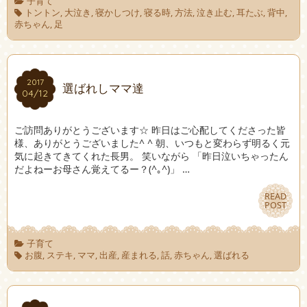
子育て
トントン
,
大泣き
,
寝かしつけ
,
寝る時
,
方法
,
泣き止む
,
耳たぶ
,
背中
,
赤ちゃん
,
足
2017
2017
選ばれしママ達
04/12
04/12
ご訪問ありがとうございます☆ 昨日はご心配してくださった皆
様、ありがとうございました^ ^ 朝、いつもと変わらず明るく元
気に起きてきてくれた長男。 笑いながら 「昨日泣いちゃったん
だよねーお母さん覚えてるー？(^｡^)」 …
READ
READ
POST
POST
子育て
お腹
,
ステキ
,
ママ
,
出産
,
産まれる
,
話
,
赤ちゃん
,
選ばれる