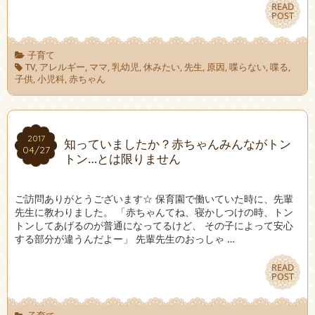
READ
READ
POST
POST
子育て
TV
,
アレルギー
,
ママ
,
乳幼児
,
休みたい
,
先生
,
原因
,
喋らない
,
喋る
,
子供
,
小児科
,
赤ちゃん
2017
2017
知っていましたか？赤ちゃんみんながトン
04/27
04/27
トン…とは限りません
ご訪問ありがとうございます☆ 保育園で働いていた時に、先輩
先生に教わりました。 「赤ちゃんてね、寝かしつけの時 、トン
トンしてあげるのが普通になってるけど、 その子によって安心
する部分が違うんだよー」 先輩先生のおっしゃ …
READ
READ
POST
POST