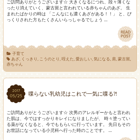
ご訪問ありがとうございます☆ 大きくなるにつれ、段々薄くな
ったり消えていく、蒙古斑と言われている赤ちゃんのあざ。 生
まれたばかりの時は 「こんなにも濃くあざがある！！」 と、び
っくりされた方もたくさんいらっしゃるでしょう …
READ
READ
POST
POST
子育て
あざ
,
くっきり
,
こうのとり
,
咥えた
,
愛おしい
,
気になる
,
肩
,
蒙古斑
,
赤ちゃん
2017
2017
喋らない乳幼児はこれで一気に喋る⁈
05/25
05/25
ご訪問ありがとうございます☆ 次男のアレルギーかもと言われ
た肌は、今ではすっかりキレイになりましたが、 時々塗ってい
る薬がなくなると、今でももらいに行っています。 先日もその
お世話になっている小児科へ行った時のことです。 …