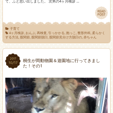
て、ふと思い出しました。 次男の4ヶ月検診 …
READ
READ
POST
POST
子育て
4ヶ月検診
,
おんぶ
,
再検査
,
引っかかる
,
抱っこ
,
整形外科
,
柔らかく
する方法
,
股関節
,
股関節脱臼
,
股関節見分け方脱臼の
,
赤ちゃん
2017
2017
桐生が岡動物園＆遊園地に行ってきまし
10/17
10/17
た！その1