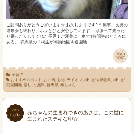
ご訪問ありがとうございます☆ お久しぶりです^ ^ 無事、長男の
運動会も終わり、ホッとひと安心しています。 頑張って走った
り踊ったりしてくれた長男！ご褒美に、車で1時間半のところに
ある、 群馬県の「桐生が岡動物園＆遊園地 …
READ
READ
POST
POST
子育て
おすすめスポット
,
お弁当
,
お得
,
ライオン
,
桐生が岡動物園
,
桐生が
岡遊園地
,
楽しい
,
無料
,
群馬県
,
赤ちゃん
2017
2017
赤ちゃんの生まれつきのあざは、この世に
07/14
07/14
生まれたステキな印☆