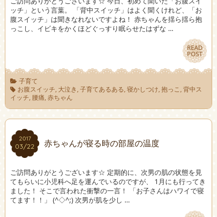
ご訪問ありがとうございます☆ 今日、初めて聞いた「お腹スイ
ッチ」という言葉。 「背中スイッチ」はよく聞くけれど、「お
腹スイッチ」は聞きなれないですよね！ 赤ちゃんを揺ら揺ら抱
っこし、イビキをかくほどぐっすり眠らせたはずな …
READ
READ
POST
POST
子育て
お腹スイッチ
,
大泣き
,
子育てあるある
,
寝かしつけ
,
抱っこ
,
背中ス
イッチ
,
腰痛
,
赤ちゃん
2017
2017
赤ちゃんが寝る時の部屋の温度
03/22
03/22
ご訪問ありがとうございます☆ 定期的に、次男の肌の状態を見
てもらいに小児科へ足を運んでいるのですが、 1月にも行ってき
ました！ そこで言われた衝撃の一言！ 「お子さんはハワイで寝
てます！！」 (^◇^;) 次男が肌を少し …