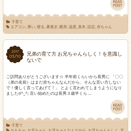
READ
READ
POST
POST
子育て
エアコン
,
寒い
,
寝る
,
暑過ぎ
,
暖房
,
温度
,
真冬
,
設定
,
赤ちゃん
2017
2017
兄弟の育て方 お兄ちゃんらしく！を意識し
03/10
03/10
ないで
ご訪問ありがとうございます☆ 半年前くらいから長男に 「〇〇
（弟の名前）はまだ赤ちゃんなんだから、そんな言い方しない
で！優しく言ってあげて！」 とよく言われてしまうようになり
ましたσ^_^; 言い始めたのは長男３歳半くら …
READ
READ
POST
POST
子育て
おもちゃ
,
お兄ちゃん
,
お兄ちゃんなんだから
,
お兄ちゃんらしく
,
兄