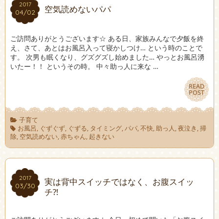
2017
2017
空気読めないパパ
04/02
04/02
ご訪問ありがとうございます☆ ある日、家族みんなで夕飯を終
え、さて、あとはお風呂入って寝かしつけ… という時のことで
す。 次男も眠くなり、グズグズし始めました… やっとお風呂湧
いたー！！ というその時。 中々助っ人に来な …
READ
READ
POST
POST
子育て
お風呂
,
ぐずぐず
,
ぐずる
,
タイミング
,
パパ
,
不快
,
助っ人
,
夜泣き
,
掃
除
,
空気読めない
,
赤ちゃん
,
起きない
2017
2017
実は背中スイッチではなく、お腹スイッ
03/30
03/30
チ⁈