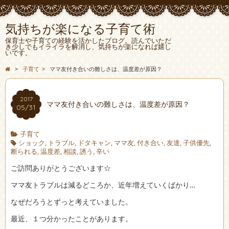
気持ちが楽になる子育て術
保育士や子育ての経験を活かしたブログ。読んでいただ
き少しでもイライラを解消し、気持ちが楽になれば嬉し
いです。
>
子育て
>
ママ友付き合いの難しさは、温度差が原因？
2017
ママ友付き合いの難しさは、温度差が原因？
05/31
子育て
ショック
,
トラブル
,
ドタキャン
,
ママ友
,
付き合い
,
友達
,
子供優先
,
断られる
,
温度差
,
相談
,
誘う
,
辛い
ご訪問ありがとうございます☆
ママ友トラブルは減るどころか、近年増えていくばかり…
なぜだろうとずっと考えていました。
最近、１つ分かったことがあります。