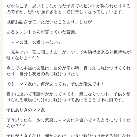
だからこそ、思いもしなかった子育てのヒントが得られたりする
のですが、思いが強すぎると、逆に苦しくなってしまいます。
以前お話させていただいたことありましたが、
あるタレントさんが言っていた言葉。
「ママ友は、友達じゃない」
一見キツい一言に聞こえますが、少しでも納得出来ると気持ちが
軽くなります^_^
今までの本当の友達は、自分が辛い時、真っ先に駆けつけてくれ
たり、自分も友達の為に駆けつけたり…
でも、ママ友は、何があっても、子供が優先です！
夜中に泣いて電話がかかってきても、気になりつつも、子供を預
けられる環境になければ駆けつけてあげることは不可能です。
子供ありきのママ友…
そう思ったら、少し気楽にママ友付き合いできるようになりませ
んか？^ ^
子供が大きくなり、何かあれば、お互い駆けつけ合える仲になれ