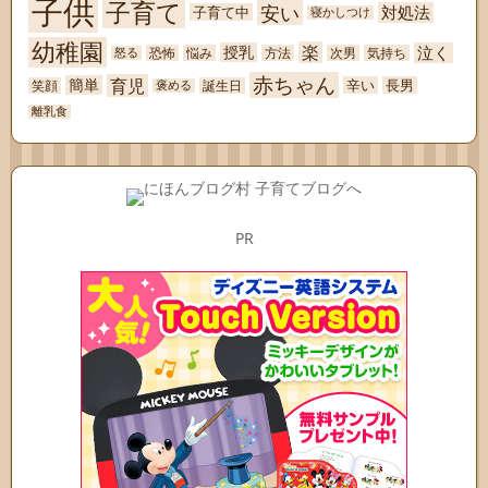
子供
子育て
安い
対処法
子育て中
寝かしつけ
幼稚園
楽
泣く
授乳
恐怖
悩み
方法
次男
気持ち
怒る
赤ちゃん
育児
簡単
辛い
長男
笑顔
誕生日
褒める
離乳食
PR