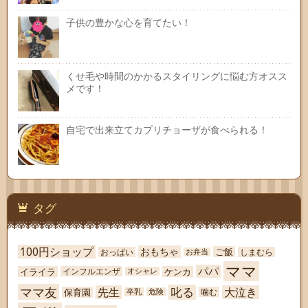
子供の豊かな心を育てたい！
くせ毛や時間のかかるスタイリングに悩む方オスス
メです！
自宅で出来立てカプリチョーザが食べられる！
タグ
100円ショップ
おもちゃ
ご飯
おっぱい
しまむら
お弁当
ママ
パパ
イライラ
ケンカ
インフルエンザ
オシャレ
ママ友
叱る
先生
大泣き
保育園
噛む
卒乳
危険