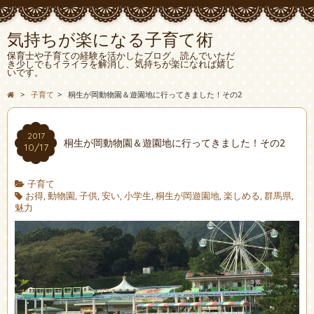
気持ちが楽になる子育て術
保育士や子育ての経験を活かしたブログ。読んでいただ
き少しでもイライラを解消し、気持ちが楽になれば嬉し
いです。
>
子育て
>
桐生が岡動物園＆遊園地に行ってきました！その2
2017
桐生が岡動物園＆遊園地に行ってきました！その2
10/17
子育て
お得
,
動物園
,
子供
,
安い
,
小学生
,
桐生が岡遊園地
,
楽しめる
,
群馬県
,
魅力