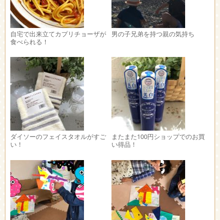
自宅で出来立てカプリチョーザが
男の子兄弟を持つ親の気持ち
食べられる！
ダイソーのフェイスタオルがすご
またまた100円ショップでのお買
い！
い得品！