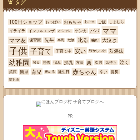
タグ
100円ショップ
おもちゃ
ご飯
おっぱい
しまむら
お弁当
ママ
パパ
イライラ
ケンカ
インフルエンザ
オシャレ
ママ友
叱る
先生
大泣き
保育園
噛む
卒乳
危険
子供
子育て
安い
対処法
子育て中
寝かしつけ
幼稚園
楽
泣く
授乳
恐怖
悩み
方法
次男
気持ち
怒る
赤ちゃん
育児
簡単
辛い
長男
笑顔
誕生日
褒める
離乳食
PR