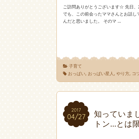
ご訪問ありがとうございます☆ 先日、次
でも、この前会ったママさんとお話し
んだと思いました。 そのマ …
子育て
おっぱい
,
おっぱい星人
,
やり方
,
コ
2017
2017
知っていま
04/27
04/27
トン…とは