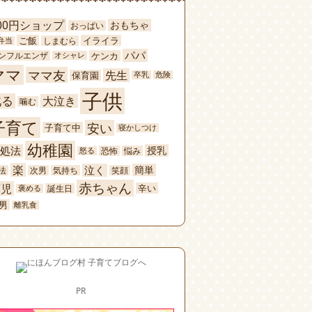
00円ショップ
おもちゃ
おっぱい
ご飯
イライラ
しまむら
弁当
パパ
ケンカ
ンフルエンザ
オシャレ
ママ
ママ友
先生
保育園
卒乳
危険
子供
叱る
大泣き
噛む
子育て
安い
子育て中
寝かしつけ
幼稚園
処法
授乳
恐怖
悩み
怒る
楽
泣く
簡単
法
次男
気持ち
笑顔
赤ちゃん
育児
辛い
誕生日
褒める
男
離乳食
PR