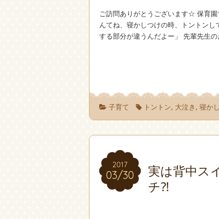
ご訪問ありがとうございます☆ 保育園
んてね、寝かしつけの時 、トントンし
する部分が違うんだよー」 先輩先生の
子育て
トントン
,
大泣き
,
寝か
2017
2017
実は背中ス
03/30
03/30
チ⁈