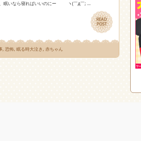
、眠いなら寝ればいいのにー ヽ(￣д￣; …
READ
READ
POST
POST
事
,
恐怖
,
眠る時大泣き
,
赤ちゃん