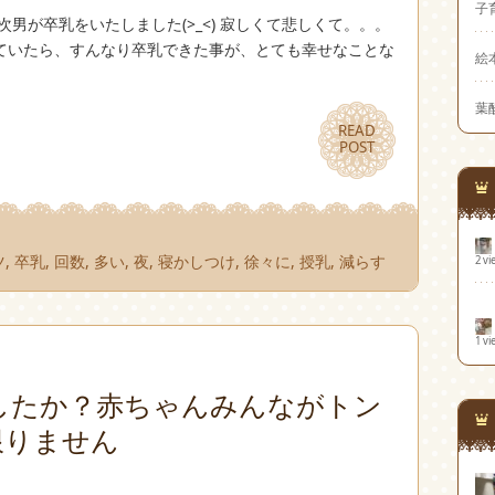
子
男が卒乳をいたしました(>_<) 寂しくて悲しくて。。。
ていたら、すんなり卒乳できた事が、とても幸せなことな
絵
葉
READ
READ
POST
POST
ツ
,
卒乳
,
回数
,
多い
,
夜
,
寝かしつけ
,
徐々に
,
授乳
,
減らす
2 vi
1 vi
したか？赤ちゃんみんながトン
限りません