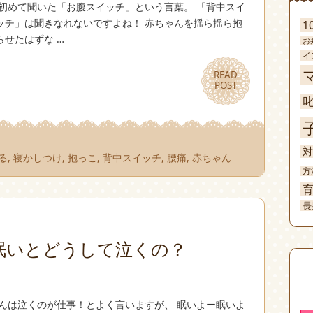
初めて聞いた「お腹スイッチ」という言葉。 「背中スイ
ッチ」は聞きなれないですよね！ 赤ちゃんを揺ら揺ら抱
1
せたはずな …
お
イ
READ
READ
POST
POST
対
る
,
寝かしつけ
,
抱っこ
,
背中スイッチ
,
腰痛
,
赤ちゃん
方
長
眠いとどうして泣くの？
んは泣くのが仕事！とよく言いますが、 眠いよー眠いよ