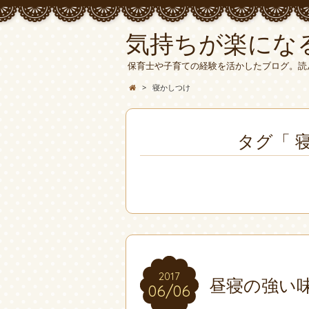
気持ちが楽にな
保育士や子育ての経験を活かしたブログ。読
>
寝かしつけ
タグ「 
2017
2017
昼寝の強い
06/06
06/06