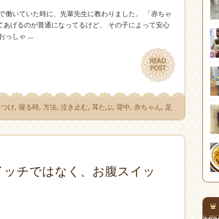
で働いていた時に、先輩先生に教わりました。 「赤ちゃ
てあげるのが普通になってるけど、 その子によって安心
おっしゃ …
READ
READ
POST
POST
しつけ
,
寝る時
,
方法
,
泣き止む
,
耳たぶ
,
背中
,
赤ちゃん
,
足
イッチではなく、お腹スイッ