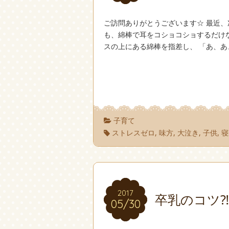
ご訪問ありがとうございます☆ 最近、
も、綿棒で耳をコショコショするだけ
スの上にある綿棒を指差し、 「あ、あ
子育て
ストレスゼロ
,
味方
,
大泣き
,
子供
,
寝
2017
2017
卒乳のコツ⁈
05/30
05/30